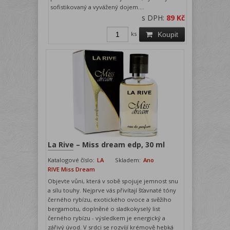
sofistikovaný a vyvážený dojem....
s DPH:
89 Kč
ks
Koupit
La Rive – Miss dream edp, 30 ml
Katalogové číslo:
LA
Skladem:
Ano
RIVE Miss Dream
Objevte vůni, která v sobě spojuje jemnost snu
a sílu touhy. Nejprve vás přivítají šťavnaté tóny
černého rybízu, exotického ovoce a svěžího
bergamotu, doplněné o sladkokyselý list
černého rybízu - výsledkem je energický a
zářivý úvod. V srdci se rozvíjí krémově hebká