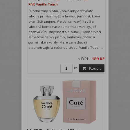
RIVE Vanilla Touch
Úvodní tóny hlohu, konvalinky a šťavnaté
jahody přinášejí svěží a hravou jemnost, která
okamžitě zaujme. V srdci se rozvíjí teplá a
lahodná kombinace kumarinu a vanilky, jež
dodává vůni smyslnost a hloubku. Základ tvoří
sametově hebký pižmo, santalové dřevo a
gurmánské akordy, které zanechávají
dlouhotrvající a svůdnou stopu. Vanilla Touch...
s DPH:
189 Kč
ks
Koupit