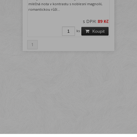
mléčná nota v kontrastu s noblesní magnolií,
romantickou růží...
s DPH:
89 Kč
ks
Koupit
1