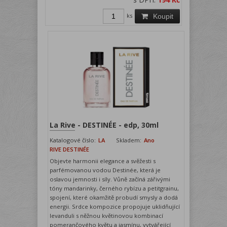
ks
Koupit
La Rive - DESTINÉE - edp, 30ml
Katalogové číslo:
LA
Skladem:
Ano
RIVE DESTINÉE
Objevte harmonii elegance a svěžesti s
parfémovanou vodou Destinée, která je
oslavou jemnosti i síly. Vůně začíná zářivými
tóny mandarinky, černého rybízu a petitgrainu,
spojení, které okamžitě probudí smysly a dodá
energii. Srdce kompozice propojuje uklidňující
levanduli s něžnou květinovou kombinací
pomerančového květu a jasmínu, vytvářející