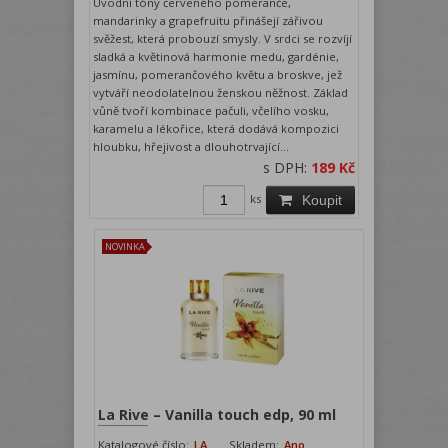
Úvodní tóny červeného pomeranče,
mandarinky a grapefruitu přinášejí zářivou
svěžest, která probouzí smysly. V srdci se rozvíjí
sladká a květinová harmonie medu, gardénie,
jasmínu, pomerančového květu a broskve, jež
vytváří neodolatelnou ženskou něžnost. Základ
vůně tvoří kombinace pačuli, včelího vosku,
karamelu a lékořice, která dodává kompozici
hloubku, hřejivost a dlouhotrvající...
s DPH:
189 Kč
ks
Koupit
NOVINKA
La Rive – Vanilla touch edp, 90 ml
Katalogové číslo:
LA
Skladem:
Ano