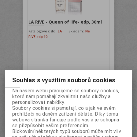
LA RIVE - Queen of life- edp, 30ml
Katalogové číslo:
LA
Skladem:
Ne
RIVE edp 10
Souhlas s využitím souborů cookies
Na našem webu pracujeme se soubory cookies,
s DPH:
89 Kč
které nám pomáhají zkvalitnit naše služby a
personalizovat nabídky.
ks
Koupit
Soubory cookies si pamatují, co a jak ve svém
prohlížeči na daném zařízení děláte. Díky tomu
webová stránka funguje podle vás a je schopná
se přizpůsobit vašim preferencím.
Blokování některých typů souborů může mít vliv