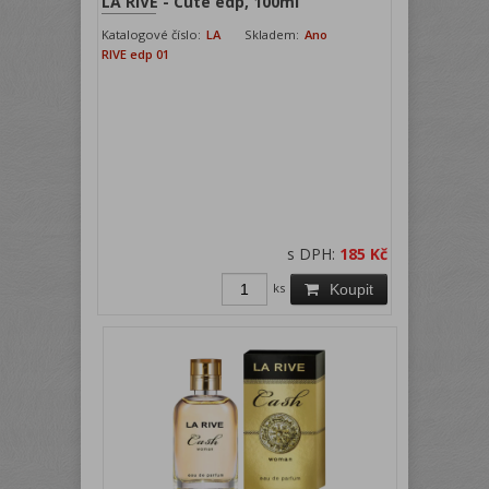
LA RIVE - Cuté edp, 100ml
Katalogové číslo:
LA
Skladem:
Ano
RIVE edp 01
s DPH:
185 Kč
ks
Koupit