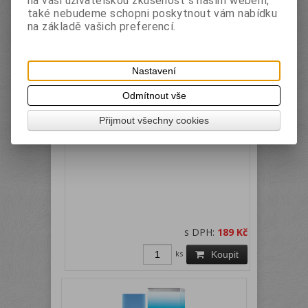
na vaši uživatelskou zkušenost s naším webem,
také nebudeme schopni poskytnout vám nabídku
na základě vašich preferencí.
Nastavení
LA RIVE - IN Woman - edp, 90ml
Katalogové číslo:
LA
Skladem:
Ano
Odmítnout vše
RIVE edp 14
Přijmout všechny cookies
s DPH:
189 Kč
ks
Koupit