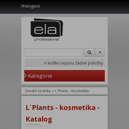
Navigace
V košíku nejsou žádné položky
Kategorie
Úvodní stránka
»
L´Plants - kosmetika
L´Plants - kosmetika -
Katalog