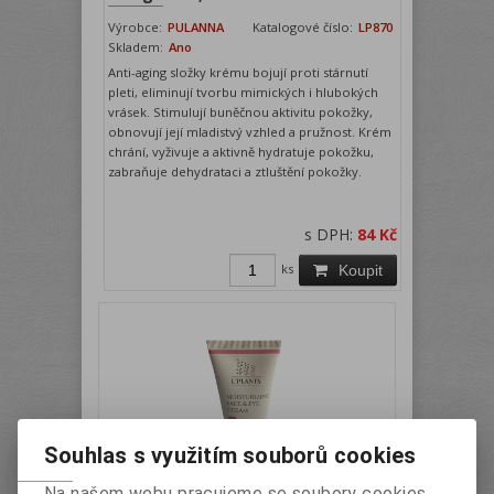
Výrobce:
PULANNA
Katalogové číslo:
LP870
Skladem:
Ano
Anti-aging složky krému bojují proti stárnutí
pleti, eliminují tvorbu mimických i hlubokých
vrásek. Stimulují buněčnou aktivitu pokožky,
obnovují její mladistvý vzhled a pružnost. Krém
chrání, vyživuje a aktivně hydratuje pokožku,
zabraňuje dehydrataci a ztluštění pokožky.
s DPH:
84 Kč
ks
Koupit
Souhlas s využitím souborů cookies
Na našem webu pracujeme se soubory cookies,