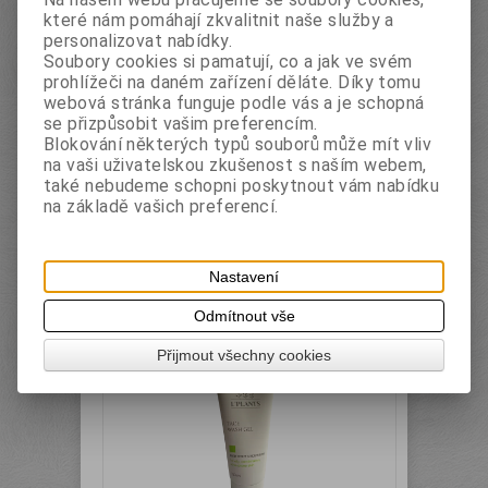
L´PLANTS Pleťový a oční krém
které nám pomáhají zkvalitnit naše služby a
hydratační, 50ml
personalizovat nabídky.
Soubory cookies si pamatují, co a jak ve svém
Výrobce:
PULANNA
Katalogové číslo:
LP887
prohlížeči na daném zařízení děláte. Díky tomu
Skladem:
Ano
webová stránka funguje podle vás a je schopná
Krém poskytuje pokožce okamžitou
se přizpůsobit vašim preferencím.
hloubkovou hydrataci a udržuje ji hebkost a
Blokování některých typů souborů může mít vliv
komfort po celý den. Přírodní oleje, extrakty a
na vaši uživatelskou zkušenost s naším webem,
hedvábné proteiny pokožku vyhlazují, obnovují
také nebudeme schopni poskytnout vám nabídku
vodní rovnováhu a vyhlazují jemné vrásky.
na základě vašich preferencí.
Krém zklidňuje zarudnutí. Díky lehké
konzistenci se krém rychle vstřebává. Neucpává
póry.
s DPH:
84 Kč
Nastavení
ks
Koupit
Odmítnout vše
Přijmout všechny cookies