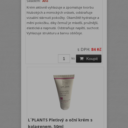
Skladem:
Ano
Krém aktivně vyhlazuje a zpomaluje tvorbu
hlubokých a mimických vrásek, odstraňuje
vizuální stárnutí pokožky. Okamžitě hydratuje a
mění pokožku, díky čemuž je mladší, pružnější,
elastická a napnutá. Odstraňuje napětí, suchost.
Vyhlazuje strukturu a barvu obličeje.
s DPH:
84 Kč
ks
Koupit
L´PLANTS Pleťový a oční krém s
kolagenem, 50ml