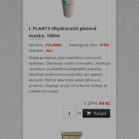
L´PLANTS Hhydratační pleťová
maska, 100ml
Výrobce:
PULANNA
Katalogové číslo:
LP756
Skladem:
Ano
Maska poskytuje pleti okamžitou intenzivní
hydrataci. Obnovuje vodní rovnováhu, zklidňuje
zarudnutí, podráždění a šupinatění pokožky.
Zklidňuje poškozenou pokožku i po spálení
sluncem. Pleť se díky tomu stává zářivou a
pružnou, zlepšuje se její tón a barva, snižuje se
viditelnost vrásek.
s DPH:
94 Kč
ks
Koupit