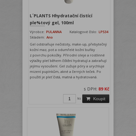
L´PLANTS Hhydratační čistící
ple%tový gel, 100ml
Výrobce:
PULANNA
Katalogové číslo:
LP534
Skladem:
Ano
Gel odstraňuje nečistoty, make-up, přebytečný
kožní maz, pot a odumřelé kožní buňky
z povrchu pokožky. Přírodní oleje a rostlinné
výtažky pleť během čištění hydratují a zabraňují
jejímu vysoušení. Gel zužuje póry a urychluje
mizení pupínkům, akné a černých teček. Po
použití je pleť čistá, matná a hydratovaná.
s DPH:
89 Kč
ks
Koupit