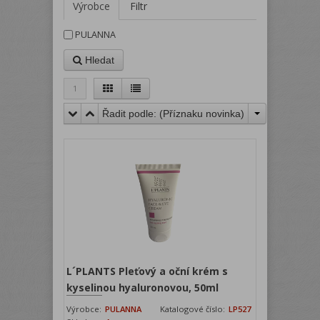
Výrobce
Filtr
PULANNA
Hledat
1
Řadit podle: (
Příznaku novinka
)
L´PLANTS Pleťový a oční krém s
kyselinou hyaluronovou, 50ml
Výrobce:
PULANNA
Katalogové číslo:
LP527