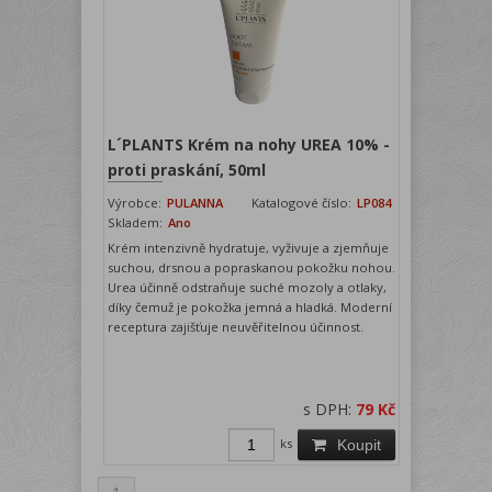
L´PLANTS Krém na nohy UREA 10% -
proti praskání, 50ml
Výrobce:
PULANNA
Katalogové číslo:
LP084
Skladem:
Ano
Krém intenzivně hydratuje, vyživuje a zjemňuje
suchou, drsnou a popraskanou pokožku nohou.
Urea účinně odstraňuje suché mozoly a otlaky,
díky čemuž je pokožka jemná a hladká. Moderní
receptura zajišťuje neuvěřitelnou účinnost.
s DPH:
79 Kč
ks
Koupit