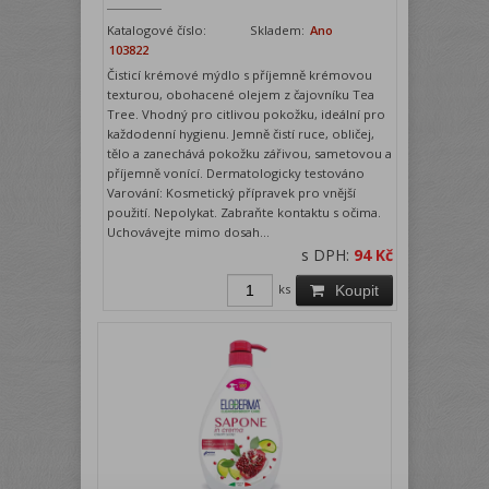
Katalogové číslo:
Skladem:
Ano
103822
Čisticí krémové mýdlo s příjemně krémovou
texturou, obohacené olejem z čajovníku Tea
Tree. Vhodný pro citlivou pokožku, ideální pro
každodenní hygienu. Jemně čistí ruce, obličej,
tělo a zanechává pokožku zářivou, sametovou a
příjemně vonící. Dermatologicky testováno
Varování: Kosmetický přípravek pro vnější
použití. Nepolykat. Zabraňte kontaktu s očima.
Uchovávejte mimo dosah...
s DPH:
94 Kč
ks
Koupit