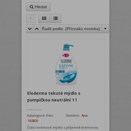
Hledat
1
Řadit podle: (
Příznaku novinka
)
Eloderma tekuté mýdlo s
pumpičkou neutrální 1 l
Katalogové číslo:
Skladem:
Ano
103821
Čisticí krémové mýdlo s příjemně krémovou