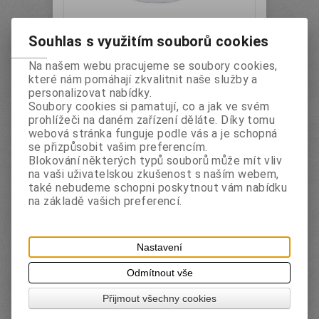
Eloderma tekuté mýdlo s
Souhlas s využitím souborů cookies
pumpičkou granátové jablko a
limetka 1 l
Na našem webu pracujeme se soubory cookies,
Katalogové číslo:
Skladem:
Ano
které nám pomáhají zkvalitnit naše služby a
103825
personalizovat nabídky.
Soubory cookies si pamatují, co a jak ve svém
Čisticí krémové mýdlo s příjemně krémovou
prohlížeči na daném zařízení děláte. Díky tomu
texturou, obohacené olejem z čajovníku Tea
webová stránka funguje podle vás a je schopná
Tree. Vhodný pro citlivou pokožku, ideální pro
každodenní hygienu. Jemně čistí ruce, obličej,
se přizpůsobit vašim preferencím.
tělo a zanechává pokožku zářivou, sametovou a
Blokování některých typů souborů může mít vliv
příjemně vonící. Dermatologicky
na vaši uživatelskou zkušenost s naším webem,
testováno.Varování: Kosmetický přípravek pro
také nebudeme schopni poskytnout vám nabídku
vnější použití. Nepolykat. Zabraňte kontaktu s
na základě vašich preferencí.
očima. Uchovávejte mimo dosah...
s DPH:
94 Kč
ks
Nastavení
Koupit
Odmítnout vše
Přijmout všechny cookies