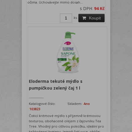
očima. Uchovávejte mimo dosah...
s DPH:
94 Kč
ks
Koupit
Eloderma tekuté mýdlo s
pumpičkou zelený čaj 1 l
Katalogové číslo:
Skladem:
Ano
103823
Čisticí krémové mýdlo s příjemně krémovou
texturou, obohacené olejem z čajovníku Tea
Tree. Vhodný pro citlivou pokožku, ideální pro
každodenní hygienu. Jemně čistí ruce, obličej,