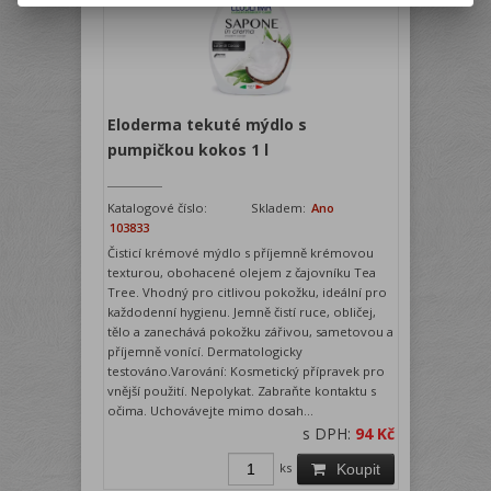
Eloderma tekuté mýdlo s
pumpičkou kokos 1 l
Katalogové číslo:
Skladem:
Ano
103833
Čisticí krémové mýdlo s příjemně krémovou
texturou, obohacené olejem z čajovníku Tea
Tree. Vhodný pro citlivou pokožku, ideální pro
každodenní hygienu. Jemně čistí ruce, obličej,
tělo a zanechává pokožku zářivou, sametovou a
příjemně vonící. Dermatologicky
testováno.Varování: Kosmetický přípravek pro
vnější použití. Nepolykat. Zabraňte kontaktu s
očima. Uchovávejte mimo dosah...
s DPH:
94 Kč
ks
Koupit