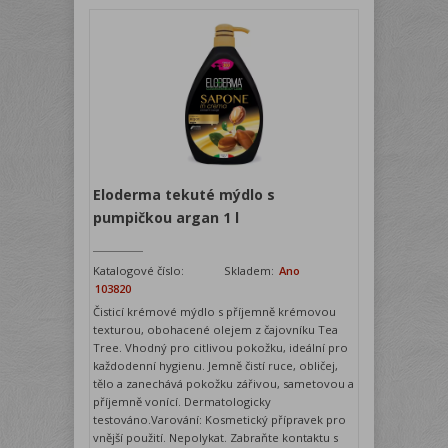
Eloderma tekuté mýdlo s
pumpičkou argan 1 l
Katalogové číslo:
Skladem:
Ano
103820
Čisticí krémové mýdlo s příjemně krémovou
texturou, obohacené olejem z čajovníku Tea
Tree. Vhodný pro citlivou pokožku, ideální pro
každodenní hygienu. Jemně čistí ruce, obličej,
tělo a zanechává pokožku zářivou, sametovou a
příjemně vonící. Dermatologicky
testováno.Varování: Kosmetický přípravek pro
vnější použití. Nepolykat. Zabraňte kontaktu s