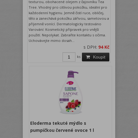
texturou, obohacené olejem z čajovníku Tea
Tree. Vhodný pro citlivou pokožku, ideální pro
každodenní hygienu. Jemně čistí ruce, obličej,
tělo a zanechává pokožku zářivou, sametovou a
příjemně vonící. Dermatologicky testováno
Varování: Kosmetický přípravek pro vnější
použití. Nepolykat. Zabraňte kontaktu s očima.
Uchovávejte mimo dosah...
s DPH:
94 Kč
ks
Koupit
Eloderma tekuté mýdlo s
pumpičkou červené ovoce 1 l