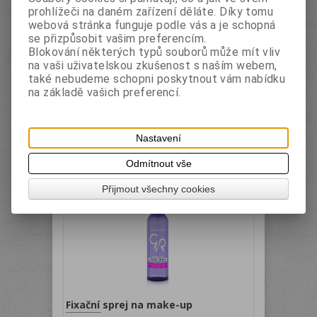
prohlížeči na daném zařízení děláte. Díky tomu
webová stránka funguje podle vás a je schopná
Ořezávátko je na hrubé i tenké tužky.
se přizpůsobit vašim preferencím.
Blokování některých typů souborů může mít vliv
na vaši uživatelskou zkušenost s naším webem,
také nebudeme schopni poskytnout vám nabídku
na základě vašich preferencí.
s DPH:
59 Kč
Nastavení
ks
Koupit
Odmítnout vše
Přijmout všechny cookies
Fixační sprej na make-up