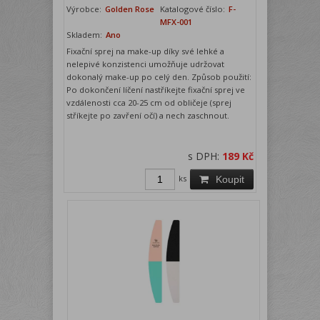
Výrobce:
Golden Rose
Katalogové číslo:
F-
MFX-001
Skladem:
Ano
Fixační sprej na make-up díky své lehké a
nelepivé konzistenci umožňuje udržovat
dokonalý make-up po celý den. Způsob použití:
Po dokončení líčení nastříkejte fixační sprej ve
vzdálenosti cca 20-25 cm od obličeje (sprej
stříkejte po zavření očí) a nech zaschnout.
s DPH:
189 Kč
ks
Koupit